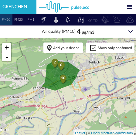
GRENCHEN
PM10
PM25
PM1
4
Air quality (PM10)
μg/m3
+
Add your device
Show only confirmed
-
2
0
10
Leaflet
| ©
OpenStreetMap contributors