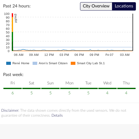
Past 24 hours:
City Overview
Locations
100
μg/m3
90
80
70
60
50
40
30
20
10
0
06 AM
09 AM
12 PM
03 PM
06 PM
09 PM
Fri 07
03 AM
René Home
Aron's Smart Citizen
Smart City Lab St.1
Past week:
Fri
Sat
Sun
Mon
Tue
Wed
Thu
6
5
5
5
5
4
4
Disclaimer:
The data shown comes directly from the used sensors. We do not
guarantee of their correctness.
Details