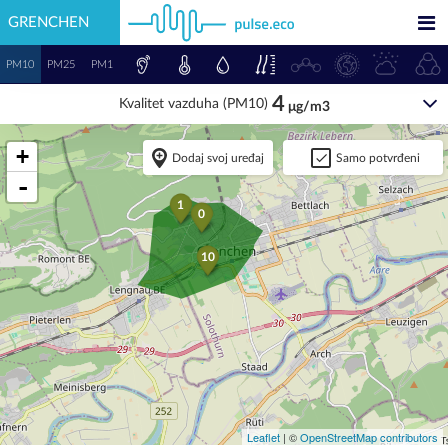
GRENCHEN
PM10
PM25
PM1
4
Kvalitet vazduha (PM10)
μg/m3
+
Dodaj svoj uređaj
Samo potvrđeni
-
1
0
10
Leaflet
| ©
OpenStreetMap contributors