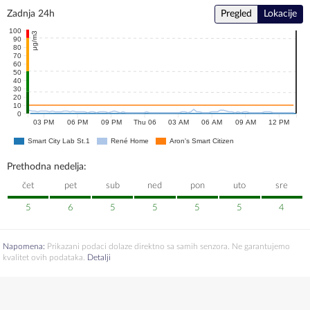
Zadnja 24h
Pregled
Lokacije
100
μg/m3
90
80
70
60
50
40
30
20
10
0
03 PM
06 PM
09 PM
Thu 06
03 AM
06 AM
09 AM
12 PM
Smart City Lab St.1
René Home
Aron's Smart Citizen
Prethodna nedelja:
čet
pet
sub
ned
pon
uto
sre
5
6
5
5
5
5
4
Napomena:
Prikazani podaci dolaze direktno sa samih senzora. Ne garantujemo
kvalitet ovih podataka.
Detalji