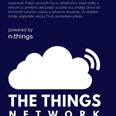
ispravnost. Podaci od trećih lica su skladišteni u istom obliku u
kakvom su primljeni, dok podaci sa pulse.eco uređaja zavise od
korišćenih senzora i uslova u njihovom okruženju. Za dodatne
detalje pogledajte sekciju Često postavljana pitanja.