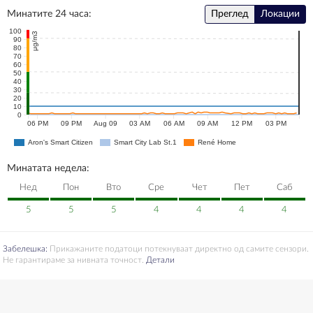
Минатите 24 часа:
Преглед
Локации
100
μg/m3
90
80
70
60
50
40
30
20
10
0
06 PM
09 PM
Aug 09
03 AM
06 AM
09 AM
12 PM
03 PM
Aron's Smart Citizen
Smart City Lab St.1
René Home
Минатата недела:
Нед
Пон
Вто
Сре
Чет
Пет
Саб
5
5
5
4
4
4
4
Забелешка:
Прикажаните податоци потекнуваат директно од самите сензори.
Не гарантираме за нивната точност.
Детали