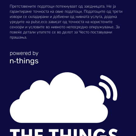
Претставените податоци потекнуваат од заедницата. Не ја
гарантираме точноста на овие податоци. Податоците од трети
извори се складирани и добиени од нивната услуга, додека
уредите на pulse.eco зависат од точноста на користените
сензори и условите во нивното непосредно опкружување. За
повеќе детали упатете се во делот за Често поставувани
прашања.