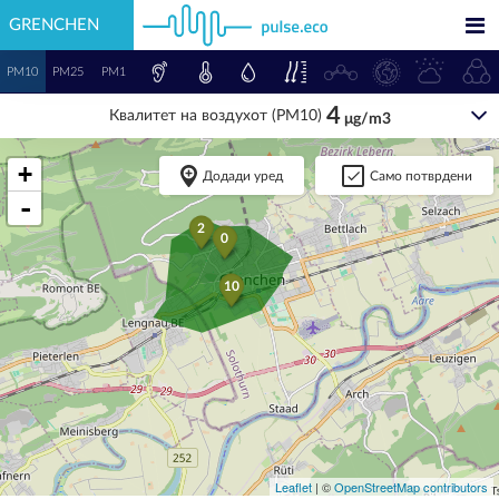
GRENCHEN
PM10
PM25
PM1
4
Квалитет на воздухот (PM10)
μg/m3
+
Додади уред
Само потврдени
-
2
0
10
Leaflet
| ©
OpenStreetMap contributors